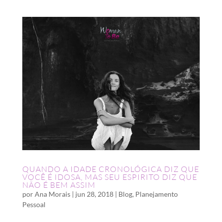
QUANDO A IDADE CRONOLÓGICA DIZ QUE
VOCÊ É IDOSA, MAS SEU ESPIRITO DIZ QUE
NÃO É BEM ASSIM
por
Ana Morais
|
jun 28, 2018
|
Blog
,
Planejamento
Pessoal