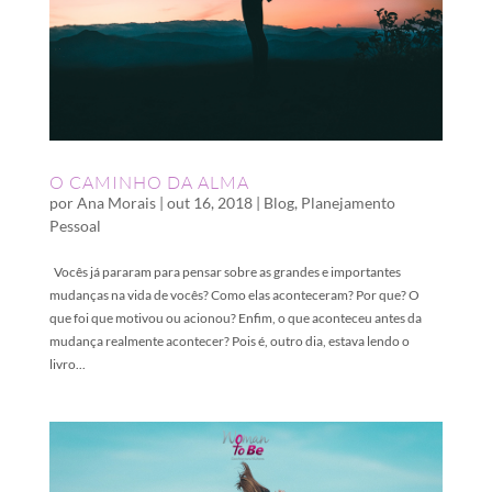
O CAMINHO DA ALMA
por
Ana Morais
|
out 16, 2018
|
Blog
,
Planejamento
Pessoal
Vocês já pararam para pensar sobre as grandes e importantes
mudanças na vida de vocês? Como elas aconteceram? Por que? O
que foi que motivou ou acionou? Enfim, o que aconteceu antes da
mudança realmente acontecer? Pois é, outro dia, estava lendo o
livro...