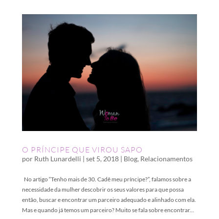
O PRÍNCIPE QUE VIROU SAPO
por
Ruth Lunardelli
|
set 5, 2018
|
Blog
,
Relacionamentos
No artigo “Tenho mais de 30. Cadê meu príncipe?”, falamos sobre a
necessidade da mulher descobrir os seus valores para que possa
então, buscar e encontrar um parceiro adequado e alinhado com ela.
Mas e quando já temos um parceiro? Muito se fala sobre encontrar...