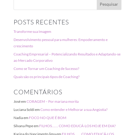
POSTS RECENTES
Transforme sua Imagem
Desenvolvimento pessoal para mulheres: Empoderamento e
crescimento
Coaching Empresarial – Potencializando Resultados e Adaptando-se
ao Mercado Corporativo
Como se Tornar um Coaching de Sucesso?
Quais são os principais tipos de Coaching?
COMENTÁRIOS
José
em
CORAGEM – Por mariana morita
Luciana Soldi
em
Como entender e Melhorar a sua Angústia?
Nadia
em
FOCO NO QUE É BOM
Silvana Pepe
em
FILHOS……. COMO EDUCÁ-LOS HOJE EM DIA?
Karina do Nascimento lima
em
FILHOS……. COMO EDUCÁ-LOS