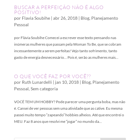
BUSCAR A PERFEIÇÃO NÃO É ALGO
POSITIVO!
por
Flavia Soubihe
|
abr 26, 2018
|
Blog
,
Planejamento
Pessoal
por Flávia Soubihe Comecei a escrever esse texto pensando nas
inúmeras mulheres que passam pela Woman To Be, que se cobram
incessantemente a serem perfeitas! Vejo tanto sofrimento, tanto
gasto de energia desnecessário… Pois é, serão as mulheres mais...
O QUE VOCÊ FAZ POR VOCÊ??
por
Ruth Lunardelli
|
jan 10, 2018
|
Blog
,
Planejamento
Pessoal
,
Sem categoria
VOCÊ TEM UM HOBBY? Pode parecer uma pergunta boba, mas não
é. Cansei de ver pessoas sem uma atividade que as cative. Eu mesma
passei muito tempo “zapeando” hobbies alheios. Até que encontrei o
MEU. Faz 8 anos que resolvi me “jogar” no mundo da...