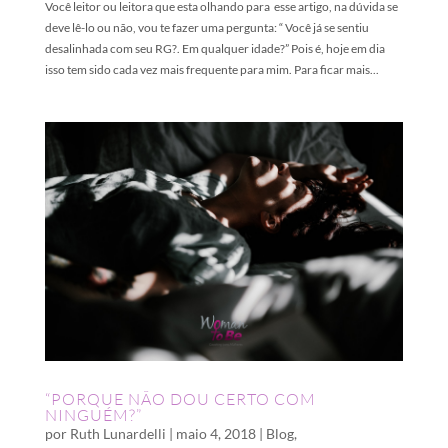
Você leitor ou leitora que esta olhando para esse artigo, na dúvida se
deve lê-lo ou não, vou te fazer uma pergunta: “ Você já se sentiu
desalinhada com seu RG?. Em qualquer idade?” Pois é, hoje em dia
isso tem sido cada vez mais frequente para mim. Para ficar mais...
“PORQUE NÃO DOU CERTO COM
NINGUÉM?”
por
Ruth Lunardelli
|
maio 4, 2018
|
Blog
,