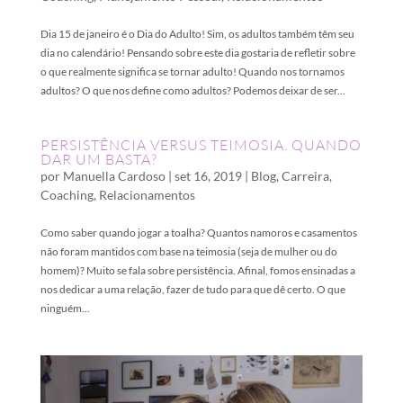
Dia 15 de janeiro é o Dia do Adulto! Sim, os adultos também têm seu
dia no calendário! Pensando sobre este dia gostaria de refletir sobre
o que realmente significa se tornar adulto! Quando nos tornamos
adultos? O que nos define como adultos? Podemos deixar de ser...
PERSISTÊNCIA VERSUS TEIMOSIA. QUANDO
DAR UM BASTA?
por
Manuella Cardoso
|
set 16, 2019
|
Blog
,
Carreira
,
Coaching
,
Relacionamentos
Como saber quando jogar a toalha? Quantos namoros e casamentos
não foram mantidos com base na teimosia (seja de mulher ou do
homem)? Muito se fala sobre persistência. Afinal, fomos ensinadas a
nos dedicar a uma relação, fazer de tudo para que dê certo. O que
ninguém...