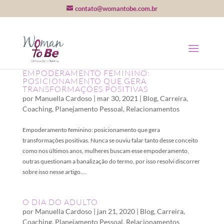
contato@womantobe.com.br
EMPODERAMENTO FEMININO:
POSICIONAMENTO QUE GERA
TRANSFORMAÇÕES POSITIVAS
por
Manuella Cardoso
|
mar 30, 2021
|
Blog
,
Carreira
,
Coaching
,
Planejamento Pessoal
,
Relacionamentos
Empoderamento feminino: posicionamento que gera
transformações positivas. Nunca se ouviu falar tanto desse conceito
como nos últimos anos, mulheres buscam esse empoderamento,
outras questionam a banalização do termo, por isso resolvi discorrer
sobre isso nesse artigo....
O DIA DO ADULTO
por
Manuella Cardoso
|
jan 21, 2020
|
Blog
,
Carreira
,
Coaching
,
Planejamento Pessoal
,
Relacionamentos