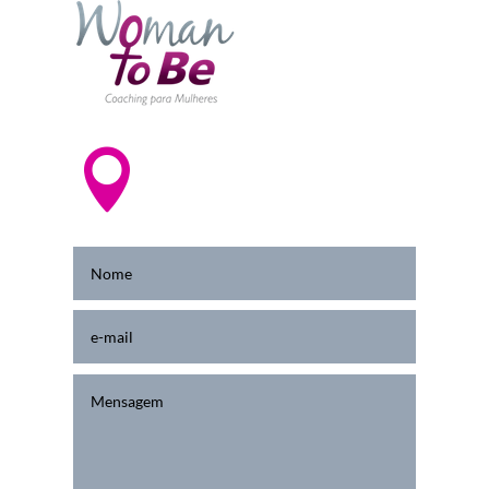

Av. Paulista, 1842 – Conj. 178 - Bela
Vista
CEP: 01310-200 - São Paulo - SP