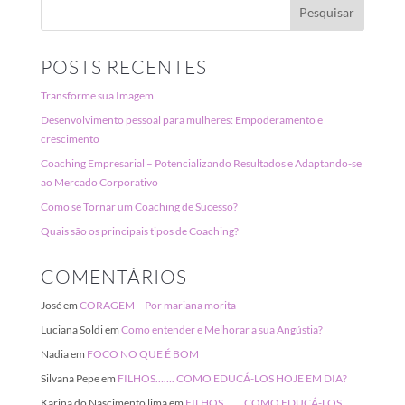
POSTS RECENTES
Transforme sua Imagem
Desenvolvimento pessoal para mulheres: Empoderamento e
crescimento
Coaching Empresarial – Potencializando Resultados e Adaptando-se
ao Mercado Corporativo
Como se Tornar um Coaching de Sucesso?
Quais são os principais tipos de Coaching?
COMENTÁRIOS
José
em
CORAGEM – Por mariana morita
Luciana Soldi
em
Como entender e Melhorar a sua Angústia?
Nadia
em
FOCO NO QUE É BOM
Silvana Pepe
em
FILHOS……. COMO EDUCÁ-LOS HOJE EM DIA?
Karina do Nascimento lima
em
FILHOS……. COMO EDUCÁ-LOS