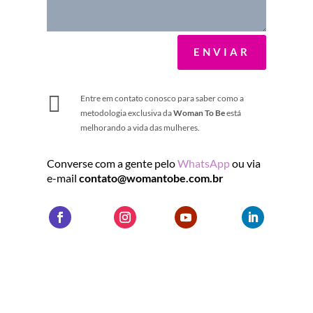
ENVIAR

Entre em contato conosco para saber como a
metodologia exclusiva da
Woman To Be
está
melhorando a vida das mulheres.
Converse com a gente pelo
WhatsApp
ou via
e-mail
contato@womantobe.com.br