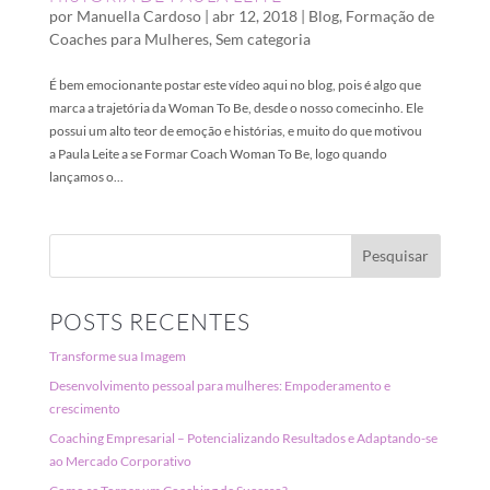
por
Manuella Cardoso
|
abr 12, 2018
|
Blog
,
Formação de
Coaches para Mulheres
,
Sem categoria
É bem emocionante postar este vídeo aqui no blog, pois é algo que
marca a trajetória da Woman To Be, desde o nosso comecinho. Ele
possui um alto teor de emoção e histórias, e muito do que motivou
a Paula Leite a se Formar Coach Woman To Be, logo quando
lançamos o...
POSTS RECENTES
Transforme sua Imagem
Desenvolvimento pessoal para mulheres: Empoderamento e
crescimento
Coaching Empresarial – Potencializando Resultados e Adaptando-se
ao Mercado Corporativo