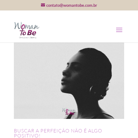
contato@womantobe.com.br
BUSCAR A PERFEIÇÃO NÃO É ALGO
POSITIVO!