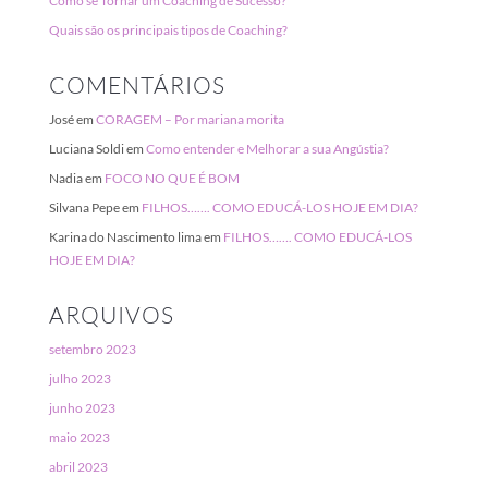
Como se Tornar um Coaching de Sucesso?
Quais são os principais tipos de Coaching?
COMENTÁRIOS
José
em
CORAGEM – Por mariana morita
Luciana Soldi
em
Como entender e Melhorar a sua Angústia?
Nadia
em
FOCO NO QUE É BOM
Silvana Pepe
em
FILHOS……. COMO EDUCÁ-LOS HOJE EM DIA?
Karina do Nascimento lima
em
FILHOS……. COMO EDUCÁ-LOS
HOJE EM DIA?
ARQUIVOS
setembro 2023
julho 2023
junho 2023
maio 2023
abril 2023