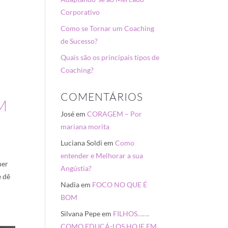
Corporativo
Como se Tornar um Coaching
de Sucesso?
Quais são os principais tipos de
Coaching?
COMENTÁRIOS
M
José
em
CORAGEM – Por
mariana morita
Luciana Soldi
em
Como
entender e Melhorar a sua
her
Angústia?
e dê
Nadia
em
FOCO NO QUE É
BOM
Silvana Pepe
em
FILHOS…….
COMO EDUCÁ-LOS HOJE EM