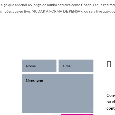
, algo que aprendi ao longo de minha carreira como Coach. O que realme
s lições que eu tive: MUDAR A FORMA DE PENSAR, ou seja tive que qu

Conv
. 178
ou v
con
ulo -