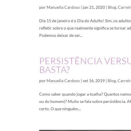
por
Manuella Cardoso
|
jan 21, 2020
|
Blog
,
Carrei
Dia 15 de janeiro é o Dia do Adulto! Sim, os adult
refletir sobre o que realmente significa se tornar
Podemos deixar de ser...
PERSISTÊNCIA VERS
BASTA?
por
Manuella Cardoso
|
set 16, 2019
|
Blog
,
Carrei
Como saber quando jogar a toalha? Quantos namor
ou do homem)? Muito se fala sobre persistência. Af
certo. O que ninguém...