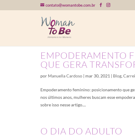
contato@womantobe.com.br
EMPODERAMENTO F
QUE GERA TRANSFO
por
Manuella Cardoso
|
mar 30, 2021
|
Blog
,
Carre
Empoderamento feminino: posicionamento que gera
nos últimos anos, mulheres buscam esse empoderam
sobre isso nesse artigo....
O DIA DO ADULTO