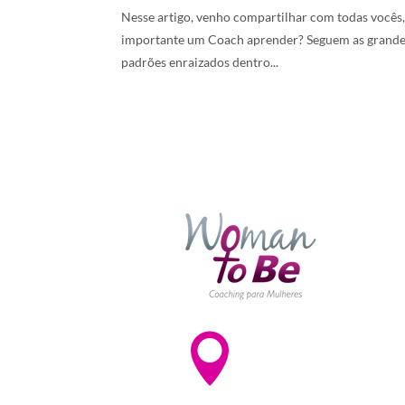
Nesse artigo, venho compartilhar com todas vocês
importante um Coach aprender? Seguem as grande
padrões enraizados dentro...

Av. Paulista, 1842 – Conj
- Bela Vista
CEP: 01310-200 - São Pa