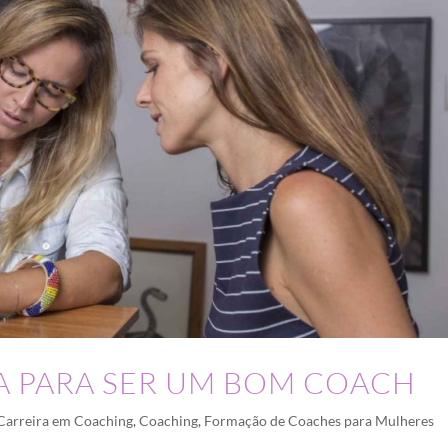
A PARA SER UM BOM COACH
Carreira em Coaching
,
Coaching
,
Formação de Coaches para Mulheres