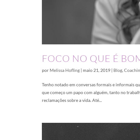
FOCO NO QUE É BO
por
Melissa Hofling
|
maio 21, 2019
|
Blog
,
Coachi
Tenho notado em conversas formais e informais qu
que começo um papo com alguém, tanto no trabalh
reclamações sobre a vida. Até...