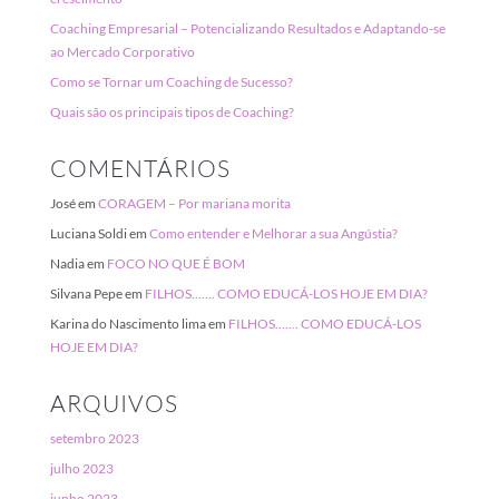
Coaching Empresarial – Potencializando Resultados e Adaptando-se
ao Mercado Corporativo
Como se Tornar um Coaching de Sucesso?
Quais são os principais tipos de Coaching?
COMENTÁRIOS
José
em
CORAGEM – Por mariana morita
Luciana Soldi
em
Como entender e Melhorar a sua Angústia?
Nadia
em
FOCO NO QUE É BOM
Silvana Pepe
em
FILHOS……. COMO EDUCÁ-LOS HOJE EM DIA?
Karina do Nascimento lima
em
FILHOS……. COMO EDUCÁ-LOS
HOJE EM DIA?
ARQUIVOS
setembro 2023
julho 2023
junho 2023