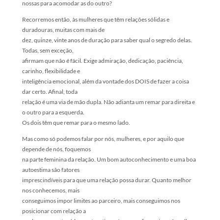
nossas para acomodar as do outro?
Recorremos então, às mulheres que têm relações sólidas e
duradouras, muitas com mais de
dez, quinze, vinte anos de duração para saber qual o segredo delas.
Todas, sem exceção,
afirmam que não é fácil. Exige admiração, dedicação, paciência,
carinho, flexibilidade e
inteligência emocional, além da vontade dos DOIS de fazer a coisa
dar certo. Afinal, toda
relação é uma via de mão dupla. Não adianta um remar para direita e
o outro para a esquerda.
Os dois têm que remar para o mesmo lado.
Mas como só podemos falar por nós, mulheres, e por aquilo que
depende de nós, foquemos
na parte feminina da relação. Um bom autoconhecimento e uma boa
autoestima são fatores
imprescindíveis para que uma relação possa durar. Quanto melhor
nos conhecemos, mais
conseguimos impor limites ao parceiro, mais conseguimos nos
posicionar com relação a