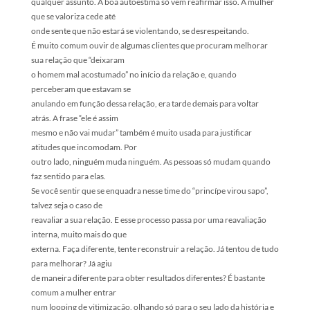
qualquer assunto. A boa autoestima só vem reafirmar isso. A mulher
que se valoriza cede até
onde sente que não estará se violentando, se desrespeitando.
É muito comum ouvir de algumas clientes que procuram melhorar
sua relação que “deixaram
o homem mal acostumado” no início da relação e, quando
perceberam que estavam se
anulando em função dessa relação, era tarde demais para voltar
atrás. A frase “ele é assim
mesmo e não vai mudar” também é muito usada para justificar
atitudes que incomodam. Por
outro lado, ninguém muda ninguém. As pessoas só mudam quando
faz sentido para elas.
Se você sentir que se enquadra nesse time do “princípe virou sapo”,
talvez seja o caso de
reavaliar a sua relação. E esse processo passa por uma reavaliação
interna, muito mais do que
externa. Faça diferente, tente reconstruir a relação. Já tentou de tudo
para melhorar? Já agiu
de maneira diferente para obter resultados diferentes? É bastante
comum a mulher entrar
num looping de vitimização, olhando só para o seu lado da história e