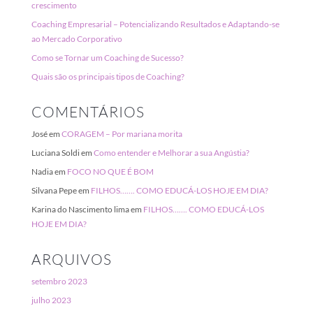
crescimento
Coaching Empresarial – Potencializando Resultados e Adaptando-se
ao Mercado Corporativo
Como se Tornar um Coaching de Sucesso?
Quais são os principais tipos de Coaching?
COMENTÁRIOS
José
em
CORAGEM – Por mariana morita
Luciana Soldi
em
Como entender e Melhorar a sua Angústia?
Nadia
em
FOCO NO QUE É BOM
Silvana Pepe
em
FILHOS……. COMO EDUCÁ-LOS HOJE EM DIA?
Karina do Nascimento lima
em
FILHOS……. COMO EDUCÁ-LOS
HOJE EM DIA?
ARQUIVOS
setembro 2023
julho 2023