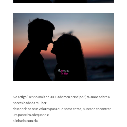
No artigo “Tenho mais de 30. Cadê meu príncipe?”, falamos sobre a
necessidade da mulher
descobrir os seus valores para que possa então, buscar e encontrar
um parceiro adequado e
alinhado com ela.