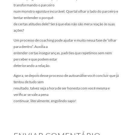
transformando o parceiro
num monstro egoísta e incurável. Que tal olhar o lado do parceiro e
tentar entender o porquê
de certas atitudes dele? Será que elas não são mera reação às suas
ações?
Um processo de coaching pode ajudar e muito nessa fase de “olhar
para dentro”. Auxilia a
entender certas inseguranças, padrões que repetimos sem nem
perceber e que podem estar
deteriorando a relação.
Agora, se depois desse processo de autoanálise você concluir que já
tentou de tudo sem
resultado, talvez seja a hora de ser honesta com você mesma e
verificar se vale a pena
continuar, literalmente, engolindo sapo!