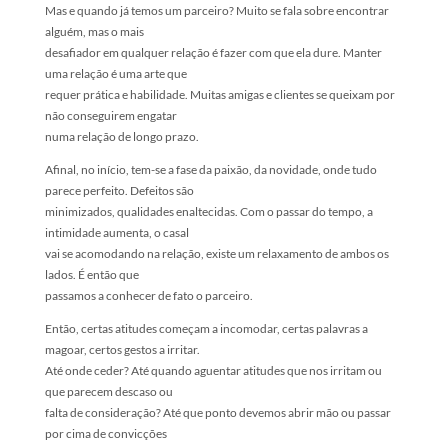
Mas e quando já temos um parceiro? Muito se fala sobre encontrar
alguém, mas o mais
desafiador em qualquer relação é fazer com que ela dure. Manter
uma relação é uma arte que
requer prática e habilidade. Muitas amigas e clientes se queixam por
não conseguirem engatar
numa relação de longo prazo.
Afinal, no início, tem-se a fase da paixão, da novidade, onde tudo
parece perfeito. Defeitos são
minimizados, qualidades enaltecidas. Com o passar do tempo, a
intimidade aumenta, o casal
vai se acomodando na relação, existe um relaxamento de ambos os
lados. É então que
passamos a conhecer de fato o parceiro.
Então, certas atitudes começam a incomodar, certas palavras a
magoar, certos gestos a irritar.
Até onde ceder? Até quando aguentar atitudes que nos irritam ou
que parecem descaso ou
falta de consideração? Até que ponto devemos abrir mão ou passar
por cima de convicções