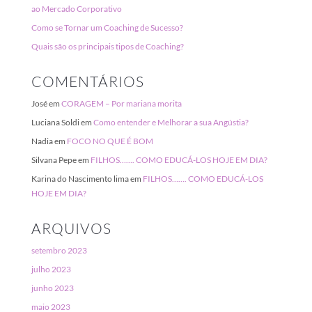
ao Mercado Corporativo
Como se Tornar um Coaching de Sucesso?
Quais são os principais tipos de Coaching?
COMENTÁRIOS
José
em
CORAGEM – Por mariana morita
Luciana Soldi
em
Como entender e Melhorar a sua Angústia?
Nadia
em
FOCO NO QUE É BOM
Silvana Pepe
em
FILHOS……. COMO EDUCÁ-LOS HOJE EM DIA?
Karina do Nascimento lima
em
FILHOS……. COMO EDUCÁ-LOS
HOJE EM DIA?
ARQUIVOS
setembro 2023
julho 2023
junho 2023
maio 2023