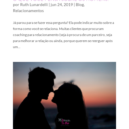
por
Ruth Lunardelli
|
jun 24, 2019
|
Blog
,
Relacionamentos
Já parou para se fazer essa pergunta? Ela pode indicar muito sobre a
forma como você se relaciona. Muitas clientes que procuram
coaching para relacionamento (seja à procura de um parceiro, seja
para melhorar a relação ou ainda, porque querem se reerguer após
um...