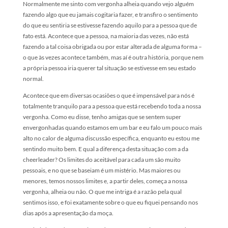
Normalmente me sinto com vergonha alheia quando vejo alguém
fazendo algo que eu jamais cogitaria fazer, e transfiro o sentimento
do que eu sentiria se estivesse fazendo aquilo para a pessoa que de
fato está. Acontece que a pessoa, na maioria das vezes, não está
fazendo a tal coisa obrigada ou por estar alterada de alguma forma –
o que às vezes acontece também, mas aí é outra história, porque nem
a própria pessoa iria querer tal situação se estivesse em seu estado
normal.
Acontece que em diversas ocasiões o que é impensável para nós é
totalmente tranquilo para a pessoa que está recebendo toda a nossa
vergonha. Como eu disse, tenho amigas que se sentem super
envergonhadas quando estamos em um bar e eu falo um pouco mais
alto no calor de alguma discussão específica, enquanto eu estou me
sentindo muito bem. E qual a diferença desta situação com a da
cheerleader? Os limites do aceitável para cada um são muito
pessoais, e no que se baseiam é um mistério. Mas maiores ou
menores, temos nossos limites e, a partir deles, começa a nossa
vergonha, alheia ou não. O que me intriga é a razão pela qual
sentimos isso, e foi exatamente sobre o que eu fiquei pensando nos
dias após a apresentação da moça.