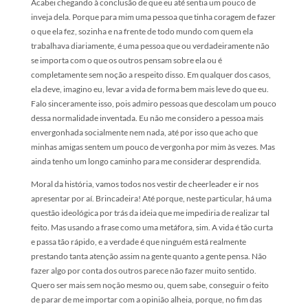
Acabei chegando à conclusão de que eu até sentia um pouco de
inveja dela. Porque para mim uma pessoa que tinha coragem de fazer
o que ela fez, sozinha e na frente de todo mundo com quem ela
trabalhava diariamente, é uma pessoa que ou verdadeiramente não
se importa com o que os outros pensam sobre ela ou é
completamente sem noção a respeito disso. Em qualquer dos casos,
ela deve, imagino eu, levar a vida de forma bem mais leve do que eu.
Falo sinceramente isso, pois admiro pessoas que descolam um pouco
dessa normalidade inventada. Eu não me considero a pessoa mais
envergonhada socialmente nem nada, até por isso que acho que
minhas amigas sentem um pouco de vergonha por mim às vezes. Mas
ainda tenho um longo caminho para me considerar desprendida.
Moral da história, vamos todos nos vestir de cheerleader e ir nos
apresentar por aí. Brincadeira! Até porque, neste particular, há uma
questão ideológica por trás da ideia que me impediria de realizar tal
feito. Mas usando a frase como uma metáfora, sim. A vida é tão curta
e passa tão rápido, e a verdade é que ninguém está realmente
prestando tanta atenção assim na gente quanto a gente pensa. Não
fazer algo por conta dos outros parece não fazer muito sentido.
Quero ser mais sem noção mesmo ou, quem sabe, conseguir o feito
de parar de me importar com a opinião alheia, porque, no fim das