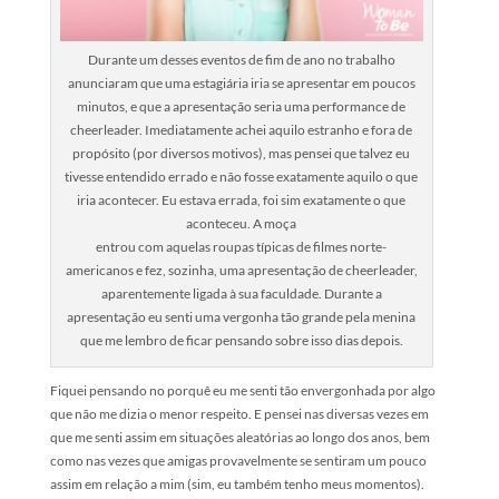
Durante um desses eventos de fim de ano no trabalho
anunciaram que uma estagiária iria se apresentar em poucos
minutos, e que a apresentação seria uma performance de
cheerleader. Imediatamente achei aquilo estranho e fora de
propósito (por diversos motivos), mas pensei que talvez eu
tivesse entendido errado e não fosse exatamente aquilo o que
iria acontecer. Eu estava errada, foi sim exatamente o que
aconteceu. A moça
entrou com aquelas roupas típicas de filmes norte-
americanos e fez, sozinha, uma apresentação de cheerleader,
aparentemente ligada à sua faculdade. Durante a
apresentação eu senti uma vergonha tão grande pela menina
que me lembro de ficar pensando sobre isso dias depois.
Fiquei pensando no porquê eu me senti tão envergonhada por algo
que não me dizia o menor respeito. E pensei nas diversas vezes em
que me senti assim em situações aleatórias ao longo dos anos, bem
como nas vezes que amigas provavelmente se sentiram um pouco
assim em relação a mim (sim, eu também tenho meus momentos).