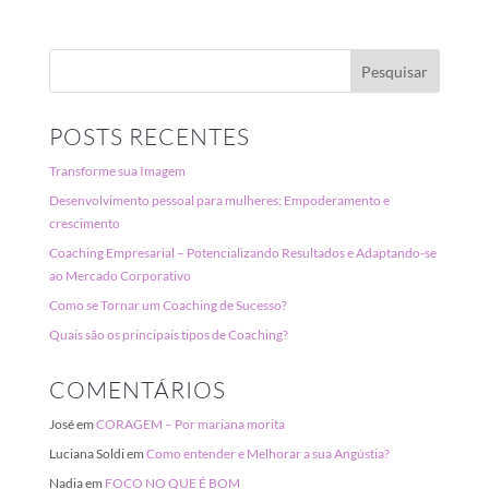
POSTS RECENTES
Transforme sua Imagem
Desenvolvimento pessoal para mulheres: Empoderamento e
crescimento
Coaching Empresarial – Potencializando Resultados e Adaptando-se
ao Mercado Corporativo
Como se Tornar um Coaching de Sucesso?
Quais são os principais tipos de Coaching?
COMENTÁRIOS
José
em
CORAGEM – Por mariana morita
Luciana Soldi
em
Como entender e Melhorar a sua Angústia?
Nadia
em
FOCO NO QUE É BOM