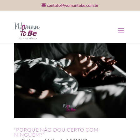
contato@womantobe.com.br
“PORQUE NÃO DOU CERTO COM
NINGUÉM?”