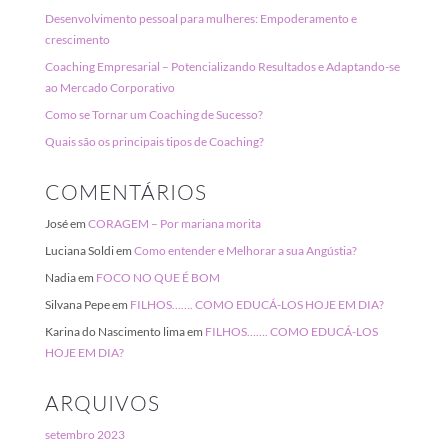
Desenvolvimento pessoal para mulheres: Empoderamento e
crescimento
Coaching Empresarial – Potencializando Resultados e Adaptando-se
ao Mercado Corporativo
Como se Tornar um Coaching de Sucesso?
Quais são os principais tipos de Coaching?
COMENTÁRIOS
José
em
CORAGEM – Por mariana morita
Luciana Soldi
em
Como entender e Melhorar a sua Angústia?
Nadia
em
FOCO NO QUE É BOM
Silvana Pepe
em
FILHOS……. COMO EDUCÁ-LOS HOJE EM DIA?
Karina do Nascimento lima
em
FILHOS……. COMO EDUCÁ-LOS
HOJE EM DIA?
ARQUIVOS
setembro 2023