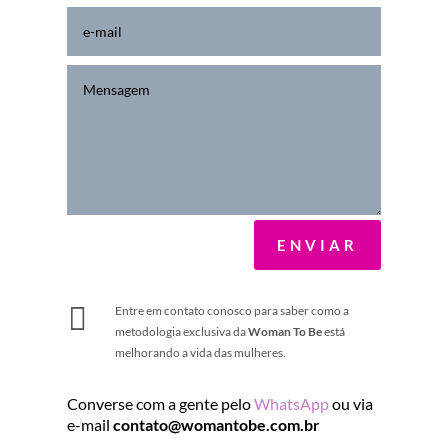
ENVIAR

Entre em contato conosco para saber como a
metodologia exclusiva da
Woman To Be
está
melhorando a vida das mulheres.
Converse com a gente pelo
WhatsApp
ou via
e-mail
contato@womantobe.com.br