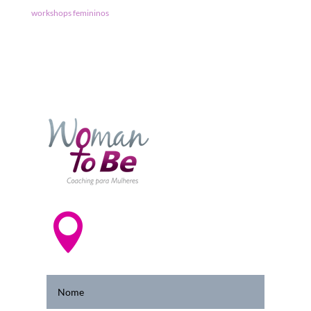
workshops femininos

Av. Paulista, 1842 – Conj. 178 - Bela
Vista
CEP: 01310-200 - São Paulo - SP