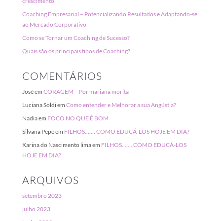
crescimento
Coaching Empresarial – Potencializando Resultados e Adaptando-se
ao Mercado Corporativo
Como se Tornar um Coaching de Sucesso?
Quais são os principais tipos de Coaching?
COMENTÁRIOS
José
em
CORAGEM – Por mariana morita
Luciana Soldi
em
Como entender e Melhorar a sua Angústia?
Nadia
em
FOCO NO QUE É BOM
Silvana Pepe
em
FILHOS……. COMO EDUCÁ-LOS HOJE EM DIA?
Karina do Nascimento lima
em
FILHOS……. COMO EDUCÁ-LOS
HOJE EM DIA?
ARQUIVOS
setembro 2023
julho 2023