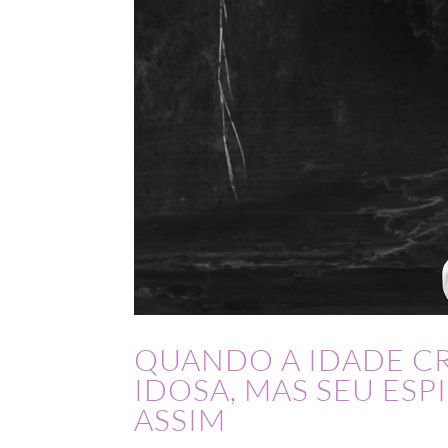
QUANDO A IDADE C
IDOSA, MAS SEU ESP
ASSIM