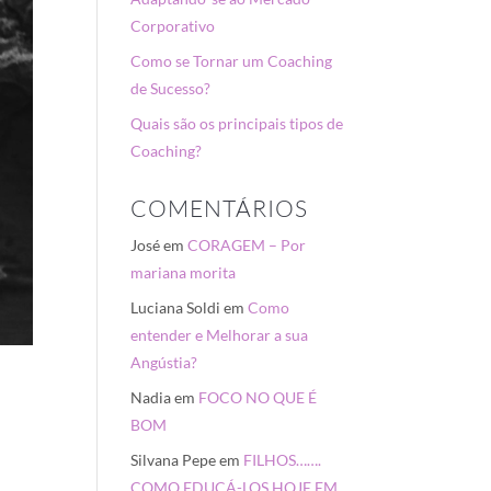
Corporativo
Como se Tornar um Coaching
de Sucesso?
Quais são os principais tipos de
Coaching?
COMENTÁRIOS
José
em
CORAGEM – Por
mariana morita
Luciana Soldi
em
Como
entender e Melhorar a sua
Angústia?
Nadia
em
FOCO NO QUE É
BOM
Silvana Pepe
em
FILHOS…….
COMO EDUCÁ-LOS HOJE EM