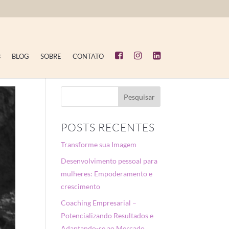
B
BLOG
SOBRE
CONTATO
POSTS RECENTES
Transforme sua Imagem
Desenvolvimento pessoal para
mulheres: Empoderamento e
crescimento
Coaching Empresarial –
Potencializando Resultados e
Adaptando-se ao Mercado