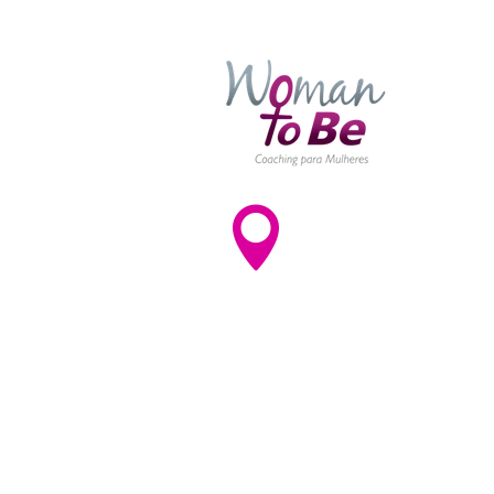

Av. Paulista, 1842 – Conj
- Bela Vista
CEP: 01310-200 - São Pa
SP