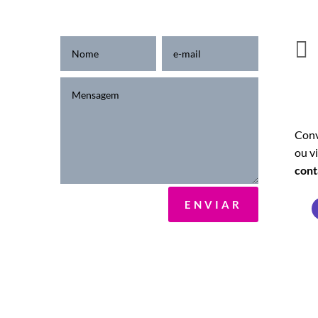

Conv
. 178
ou v
con
ulo -
ENVIAR