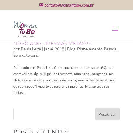
contato@womantobe.com.br
NOVO ANO… MESMAS METAS?!?!
por
Paula Leite
|
jan 4, 2018
|
Blog
,
Planejamento Pessoal
,
Sem categoria
Publicado por: Paula Leite Começou o ano… um novo ano! Quem
escreveu em algum lugar.. no Evernote, num papel, na agenda, no
Notes, ou até mesmo apenas na memória, suas metas para este ano
que começou?! Aposto que a grande maioria… Mas será que as
metas...
POSTS RECENTES