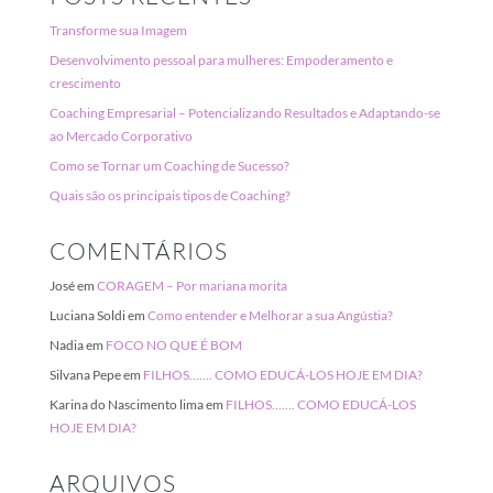
Transforme sua Imagem
Desenvolvimento pessoal para mulheres: Empoderamento e
crescimento
Coaching Empresarial – Potencializando Resultados e Adaptando-se
ao Mercado Corporativo
Como se Tornar um Coaching de Sucesso?
Quais são os principais tipos de Coaching?
COMENTÁRIOS
José
em
CORAGEM – Por mariana morita
Luciana Soldi
em
Como entender e Melhorar a sua Angústia?
Nadia
em
FOCO NO QUE É BOM
Silvana Pepe
em
FILHOS……. COMO EDUCÁ-LOS HOJE EM DIA?
Karina do Nascimento lima
em
FILHOS……. COMO EDUCÁ-LOS
HOJE EM DIA?
ARQUIVOS