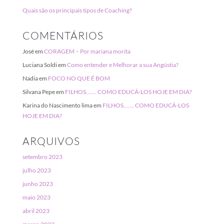
Quais são os principais tipos de Coaching?
COMENTÁRIOS
José
em
CORAGEM – Por mariana morita
Luciana Soldi
em
Como entender e Melhorar a sua Angústia?
Nadia
em
FOCO NO QUE É BOM
Silvana Pepe
em
FILHOS……. COMO EDUCÁ-LOS HOJE EM DIA?
Karina do Nascimento lima
em
FILHOS……. COMO EDUCÁ-LOS
HOJE EM DIA?
ARQUIVOS
setembro 2023
julho 2023
junho 2023
maio 2023
abril 2023