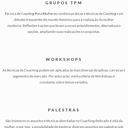
GRUPOS TPM
T
écnica de C
oaching
P
ara
M
ulheres combina práticas e técnicas de C
oaching
com
debates frequentes do mundo feminino para a realização da mulher
moderna. Reflexões e ações que levam a novos entendimentos, alternativas e
opções, ampliando suas realizações e conquistas.
WORKSHOPS
As técnicas de Coaching podem ser aplicadas às mais diversas diciplinas, carreiras e
segmentos de mercado. Por esta razão, minha oferta de Workshops é
constante, sobre temas variados.
PALESTRAS
São inúmeros os assuntos e técnicas abordadas no Coaching dedicado à vida da
mulher, e por isso, a possibilidade de explorar diversos assuntos em palestras sob