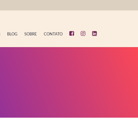
B
BLOG
SOBRE
CONTATO
sões são acertadas!