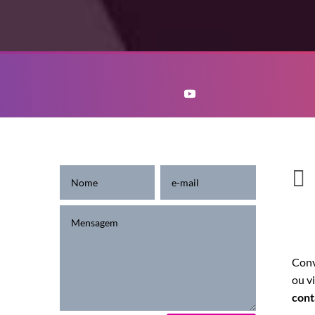

. 178
Conv
ou v
ulo -
con