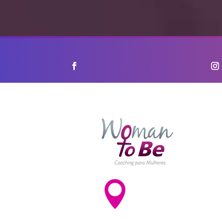

Av. Paulista, 1842 – Conj
- Bela Vista
CEP: 01310-200 - São Pa
SP