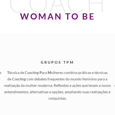
COACH
WOMAN TO BE
GRUPOS TPM
e
T
écnica de C
oaching
P
ara
M
ulheres combina práticas e técnicas
s
de C
oaching
com debates frequentes do mundo feminino para a
e
realização da mulher moderna. Reflexões e ações que levam a novos
entendimentos, alternativas e opções, ampliando suas realizações e
conquistas.